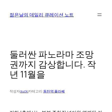
콘
텐
젊은날의 데일리 큐레이션 노트
츠
로
바
로
가
기
둘러싼 파노라마 조망
권까지 감상합니다. 작
년 11월을
작성자
qucki
카테고리:
동탄역 플라쎄