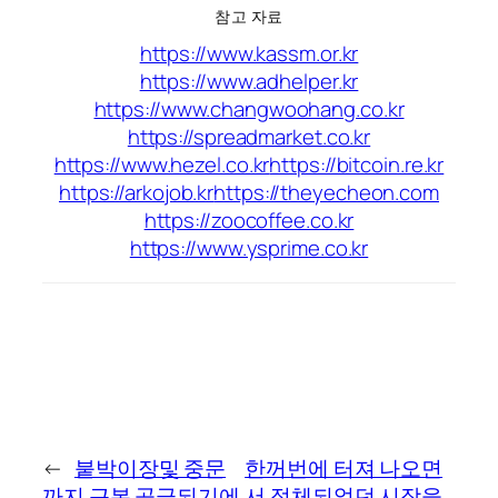
참고 자료
https://www.kassm.or.kr
https://www.adhelper.kr
https://www.changwoohang.co.kr
https://spreadmarket.co.kr
https://www.hezel.co.kr
https://bitcoin.re.kr
https://arkojob.kr
https://theyecheon.com
https://zoocoffee.co.kr
https://www.ysprime.co.kr
←
붙박이장및 중문
한꺼번에 터져 나오면
까지 근본 공급되기에
서 정체되었던 시장을