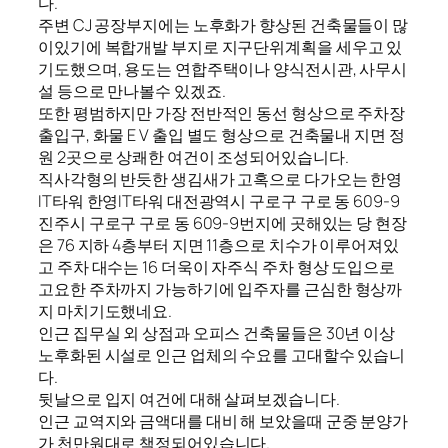
다.
주변 CJ 공장부지에는 노후화가 향상된 건축물들이 많
이있기에 복합개발 부지로 지구단위계획을 세우고 있
기도했으며, 용도는 연합주택이나 양식전시관, 사무시
설 등으로 만나볼수 있겠죠.
또한 평범하지만 가장 전반적인 동선 형상으로 주차장
출입구, 화물 E V 출입 별도 형상으로 건축물내 지면 정
원 2곳으로 상쾌한 여건이 조성되어있습니다.
직사각형의 반듯한 생김새가 고혹으로 다가오는 한영
IT타워 한영IT타워 대전광역시 구로구 구로 동 609-9
진주시 구로구 구로 동 609-9번지에 곳해있는 당 현장
은 76 지하 4층부터 지면 11층으로 치수가 이루어져있
고 주차 대수는 16 더욱이 자주식 주차 형상 도입으로
고요한 주차까지 가능하기에 입주자를 근심한 형상까
지 마치기도했네요.
인근 집무실 외 상점과 오피스 건축물들은 30년 이상
노후화된 시설로 인근 업체의 수요를 고대할수 있습니
다.
뒷날으로 입지 여건에 대해 살펴보겠습니다.
인근 교역지와 금액대를 대비 해 보았을때 군중 분양가
가 천만원대로 책정되어있습니다.