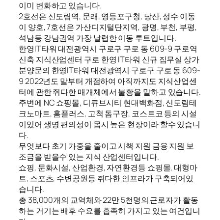
이미 변화하고 있습니다.
2호선은 신도림역, 문래, 영등포구청, 당산, 성수 이동
이 양호, 7호선은 가산디지털단지역, 광명, 부천, 부평,
석남등 강남권역 가장 날렵한 이동 루트입니다.
한영IT타워 대전광역시 구로구 구로 동 609-9 구로역
신축 지식산업센터 구로 한영 IT타워 신규 집무실 상가
분양문의 한영IT타워 대전광역시 구로구 구로 동 609-
9 2022년도 말부터 개점하여 아직까지도 지식산업센
터에 관한 쥐다한 매개체에서 불황을 말하고 있습니다.
주변에 NC 쇼핑몰, 디큐브시티 현대백화점, 신도림테
크노마트, 홈플러스, 고척 돔구장, 코스트코 등의 시설
이있어 생명 편의성이 몹시 높은 현장이라 할수 있습니
다.
무엇보다 초기 가중을 줄이고 시책 지원 금융 지원 보
조금을 받을수 있는 지식 산업센터입니다.
쇼핑, 문화시설, 산업환경, 자연환경등 쇼핑몰, 대형마
트, 스포츠, 수변공원등 쥐다한 인프라가 구축되어있
습니다.
총 38,000개의 교역체와 22만 5천명의 근로자가 활동
하는 거기는 배후 수요를 흡족히 가지고 있는 여건입니