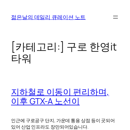
콘
텐
젊은날의 데일리 큐레이션 노트
츠
로
바
로
[카테고리:]
구로 한영it
가
타워
기
지하철로 이동이 편리하며,
이후 GTX-A 노선이
인근에 구로공구 단지, 가운데 통용 상점 등이 곳되어
있어 산업 인프라도 장만되어있습니다.